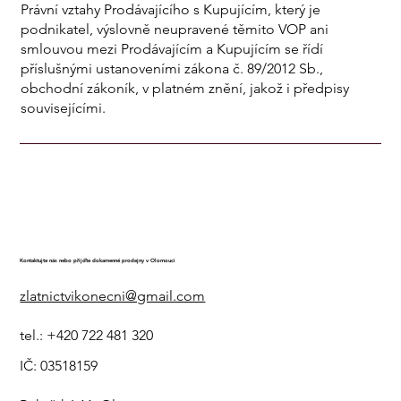
Právní vztahy Prodávajícího s Kupujícím, který je
podnikatel, výslovně neupravené těmito VOP ani
smlouvou mezi Prodávajícím a Kupujícím se řídí
příslušnými ustanoveními zákona č. 89/2012 Sb.,
obchodní zákoník, v platném znění, jakož i předpisy
souvisejícími.
Kontaktujte nás nebo přijďte dokamenné prodejny v Olomouci
zlatnictvikonecni@gmail.com
tel.: +420 722 481 320
IČ: 03518159