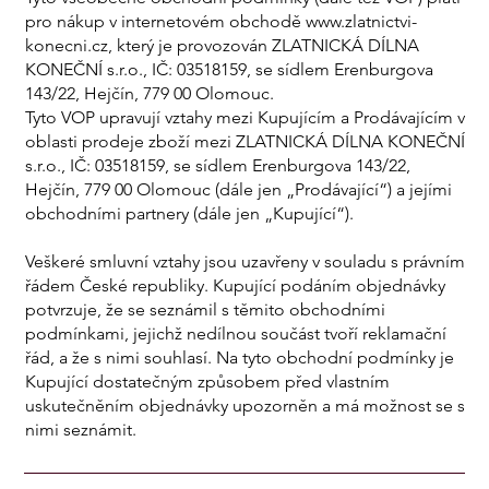
pro nákup v internetovém obchodě
www.zlatnictvi-
konecni.cz
, který je provozován ZLATNICKÁ DÍLNA
KONEČNÍ s.r.o., IČ: 03518159, se sídlem Erenburgova
143/22, Hejčín, 779 00 Olomouc.
Tyto VOP upravují vztahy mezi Kupujícím a Prodávajícím v
oblasti prodeje zboží mezi ZLATNICKÁ DÍLNA KONEČNÍ
s.r.o., IČ: 03518159, se sídlem Erenburgova 143/22,
Hejčín, 779 00 Olomouc (dále jen „Prodávající“) a jejími
obchodními partnery (dále jen „Kupující“).
Veškeré smluvní vztahy jsou uzavřeny v souladu s právním
řádem České republiky. Kupující podáním objednávky
potvrzuje, že se seznámil s těmito obchodními
podmínkami, jejichž nedílnou součást tvoří reklamační
řád, a že s nimi souhlasí. Na tyto obchodní podmínky je
Kupující dostatečným způsobem před vlastním
uskutečněním objednávky upozorněn a má možnost se s
nimi seznámit.