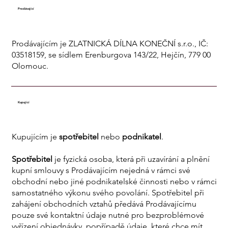
Prodávající
Prodávajícím je ZLATNICKÁ DÍLNA KONEČNÍ s.r.o., IČ:
03518159, se sídlem Erenburgova 143/22, Hejčín, 779 00
Olomouc.
Kupující
Kupujícím je
spotřebitel
nebo
podnikatel
.
Spotřebitel
je fyzická osoba, která při uzavírání a plnění
kupní smlouvy s Prodávajícím nejedná v rámci své
obchodní nebo jiné podnikatelské činnosti nebo v rámci
samostatného výkonu svého povolání. Spotřebitel při
zahájení obchodních vztahů předává Prodávajícímu
pouze své kontaktní údaje nutné pro bezproblémové
vyřízení objednávky, popřípadě údaje, které chce mít