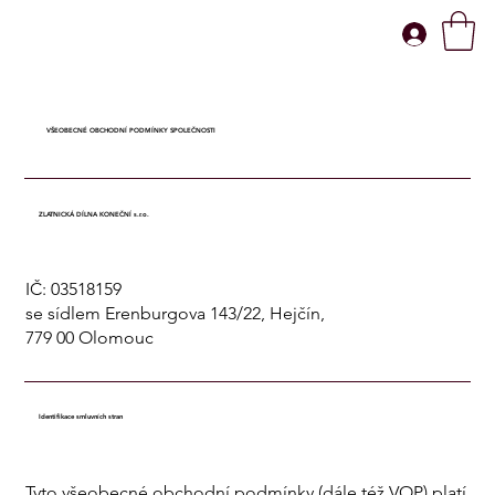
VŠEOBECNÉ OBCHODNÍ PODMÍNKY SPOLEČNOSTI
ZLATNICKÁ DÍLNA KONEČNÍ s.r.o.
IČ: 03518159
se sídlem Erenburgova 143/22, Hejčín,
779 00 Olomouc
Identifikace smluvních stran
Tyto všeobecné obchodní podmínky (dále též VOP) platí