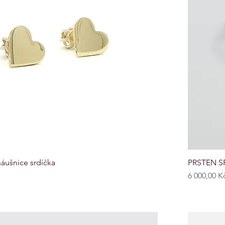
áušnice srdíčka
PRSTEN S
Cena
6 000,00 K