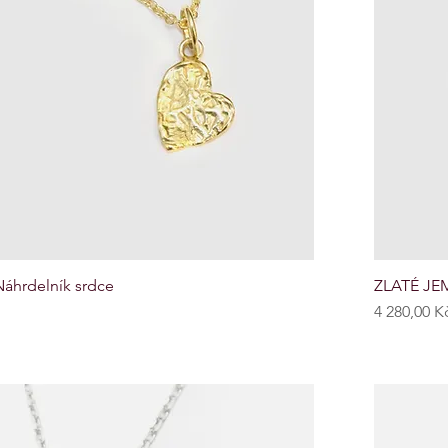
áhrdelník srdce
ZLATÉ JEM
Cena
4 280,00 K