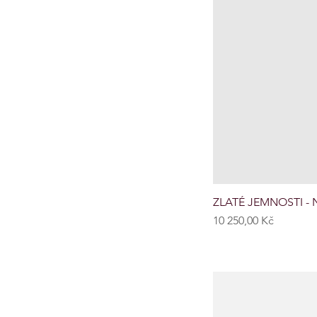
ZLATÉ JEMNOSTI - N
Cena
10 250,00 Kč