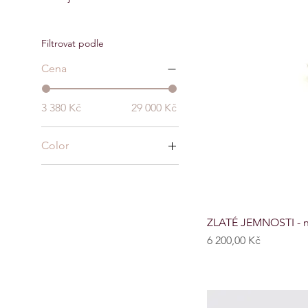
Filtrovat podle
Cena
3 380 Kč
29 000 Kč
Color
ZLATÉ JEMNOSTI - n
Cena
6 200,00 Kč