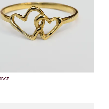
RDCE
č