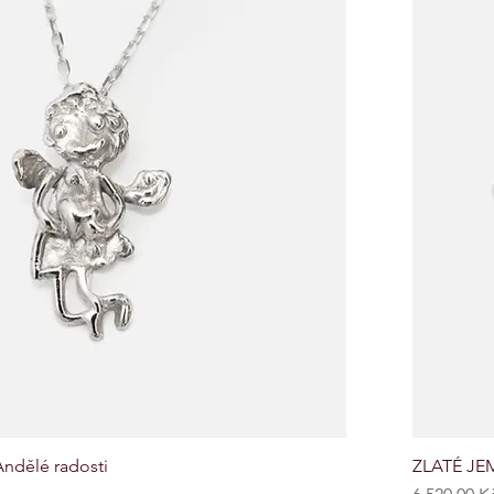
ndělé radosti
ZLATÉ JEM
Cena