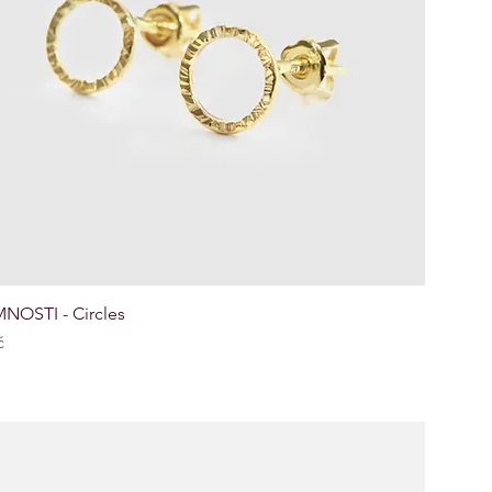
NOSTI - Circles
č