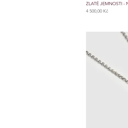
ZLATÉ JEMNOSTI - N
Cena
4 500,00 Kč