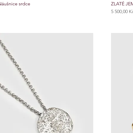
áušnice srdce
ZLATÉ JEM
Cena
5 500,00 K