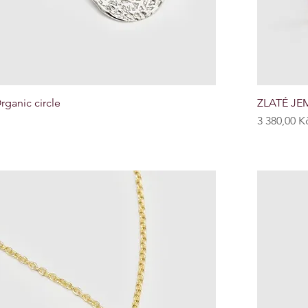
ganic circle
ZLATÉ JEM
Cena
3 380,00 K