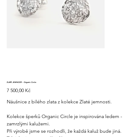
ZLATÉ JEMNOSTI - Organic Circle
Cena
7 500,00 Kč
Náušnice z bílého zlata z kolekce Zlaté jemnosti.
Kolekce šperků Organic Circle je inspirována ledem -
zamrzlými kalužemi.
Při výrobě jsme se rozhodli, že každá kaluž bude jiná.