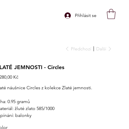
Přihlásit se
Předchozí
Další
LATÉ JEMNOSTI - Circles
na
 280,00 Kč
laté náušnice Circles z kolekce Zlaté jemnosti.
áha: 0.95 gramů
teriál: žluté zlato 585/1000
apínání: balonky
olor