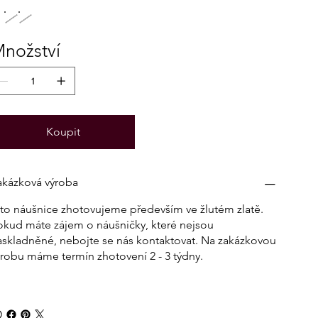
nožství
Koupit
akázková výroba
yto náušnice zhotovujeme především ve žlutém zlatě.
okud máte zájem o náušničky, které nejsou
askladněné, nebojte se nás kontaktovat. Na zakázkovou
ýrobu máme termín zhotovení 2 - 3 týdny.