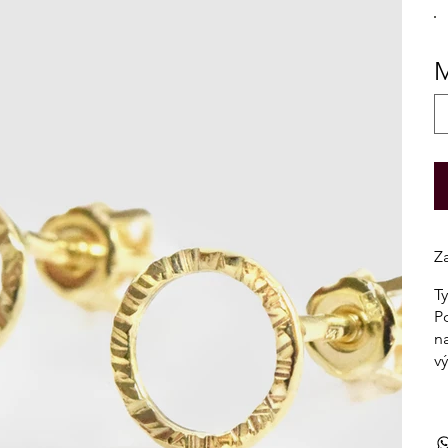
M
Z
T
P
n
v