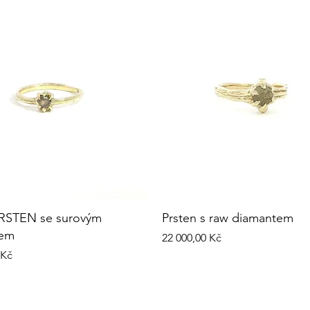
RSTEN se surovým
Prsten s raw diamantem
tem
Cena
22 000,00 Kč
 Kč