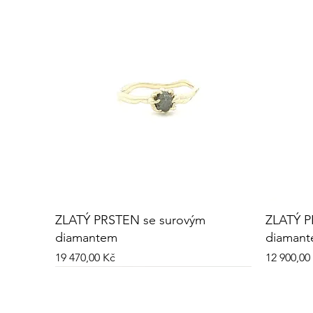
ZLATÝ PRSTEN se surovým
ZLATÝ P
diamantem
diaman
Cena
Cena
19 470,00 Kč
12 900,00