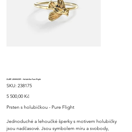
ZLATÉ JEMNOSTI - Holubička Pure Flight
SKU
SKU:
238175
238175
Cena
5 500,00 Kč
Prsten s holubičkou - Pure Flight
J
ednoduché a lehoučké šperky s motivem holubičky
jsou nadčasové. Jsou symbolem míru a svobody,