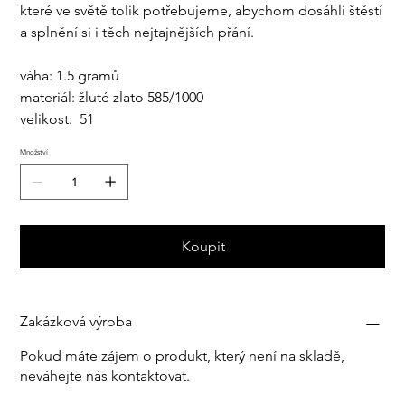
které
ve světě tolik
potřebujeme
, a
bychom dosáhli š
těstí
a splnění
s
i i těch
nejtajnějších přání.
váha: 1.5 gramů
materiál: žluté zlato 585/1000
velikost: 51
Množství
Koupit
Zakázková výroba
Pokud máte zájem o produkt, který není na skladě,
neváhejte nás kontaktovat.