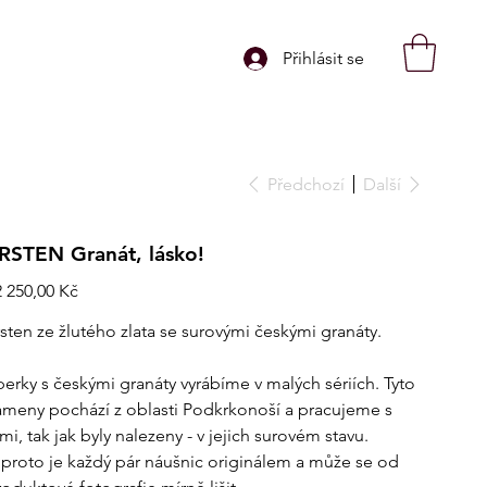
Přihlásit se
Předchozí
Další
RSTEN Granát, lásko!
na
2 250,00 Kč
rsten ze žlutého zlata se surovými českými granáty.
perky s českými granáty vyrábíme v malých sériích. Tyto
ameny pochází z oblasti Podkrkonoší a pracujeme s
mi, tak jak byly nalezeny - v jejich surovém stavu.
 proto je každý pár náušnic originálem a může se od