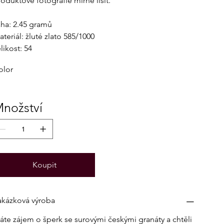
roduktové fotografie mírně lišit.
áha: 2.45 gramů
teriál: žluté zlato 585/1000
likost: 54
olor
nožství
Koupit
akázková výroba
áte zájem o šperk se surovými českými granáty a chtěli