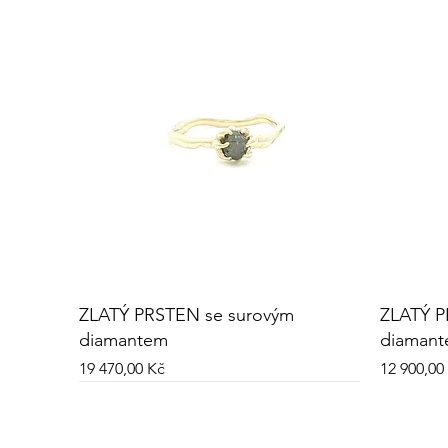
ZLATÝ PRSTEN se surovým
ZLATÝ P
diamantem
diaman
Cena
Cena
19 470,00 Kč
12 900,00