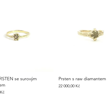
RSTEN se surovým
Prsten s raw diamantem
tem
Cena
22 000,00 Kč
 Kč