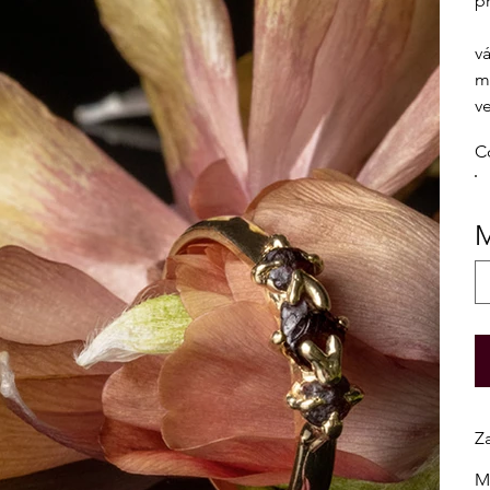
p
v
ma
ve
C
M
Z
M