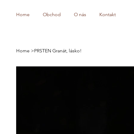
Home
Obchod
O nás
Kontakt
Home
>
PRSTEN Granát, lásko!