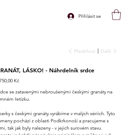
Přihlásit se
Předchozí
Další
RANÁT, LÁSKO! - Náhrdelník srdce
na
 750,00 Kč
rdce se zatavenými nebroušenými českými granáty na
emném řetízku.
perky s českými granáty vyrábíme v malých sériích. Tyto
ameny pochází z oblasti Podkrkonoší a pracujeme s
mi, tak jak byly nalezeny - v jejich surovém stavu.