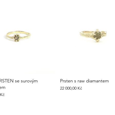
RSTEN se surovým
Prsten s raw diamantem
tem
Cena
22 000,00 Kč
 Kč