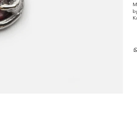
M
b
K