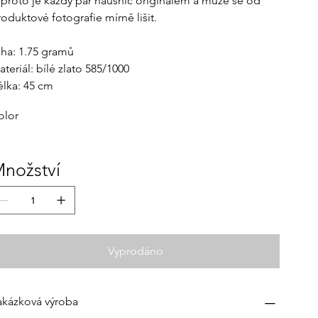
 proto je každý pár náušnic originálem a může se od
roduktové fotografie mírně lišit.
áha: 1.75 gramů
teriál: bílé zlato 585/1000
élka: 45 cm
olor
nožství
Vyprodáno
akázková výroba