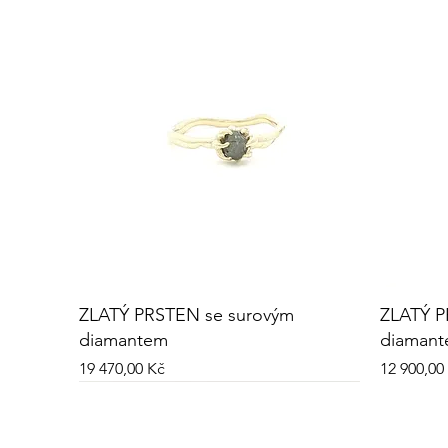
ZLATÝ PRSTEN se surovým
ZLATÝ P
diamantem
diaman
Cena
Cena
19 470,00 Kč
12 900,00