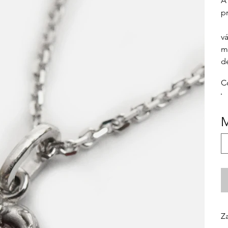
A
p
v
ma
d
C
M
Z