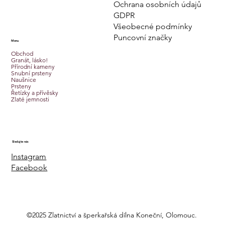
Ochrana osobních údajů
GDPR
Všeobecné podmínky
Puncovní značky
Menu
Obchod
Granát, lásko!
Přírodní kameny
Snubní prsteny
Naušnice
Prsteny
Řetízky a přívěsky
Zlaté jemnosti
Sledujte nás
Instagram
Facebook
©2025 Zlatnictví a šperkařská dílna Koneční, Olomouc.