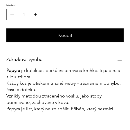
Množství
Koupit
Zakázková výroba
Papyra
je kolekce šperků inspirovaná křehkostí papíru a
silou stříbra.
Každý kus je otiskem trhané vrstvy – záznamem pohybu,
času a doteku.
Vznikly metodou ztraceného vosku, jako stopy
pomíjivého, zachované v kovu.
Papyra je list, který nelze spálit. Příběh, který nezmizí.